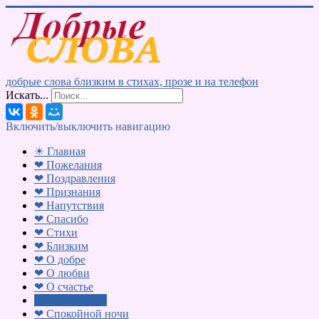
добрые слова близким в стихах, прозе и на телефон
Искать...
Включить/выключить навигацию
☀ Главная
❤ Пожелания
❤ Поздравления
❤ Признания
❤ Напутствия
❤ Спасибо
❤ Стихи
❤ Близким
❤ О добре
❤ О любви
❤ О счастье
❤ Доброе утро
❤ Спокойной ночи