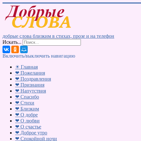
добрые слова близким в стихах, прозе и на телефон
Искать...
Включить/выключить навигацию
☀ Главная
❤ Пожелания
❤ Поздравления
❤ Признания
❤ Напутствия
❤ Спасибо
❤ Стихи
❤ Близким
❤ О добре
❤ О любви
❤ О счастье
❤ Доброе утро
❤ Спокойной ночи