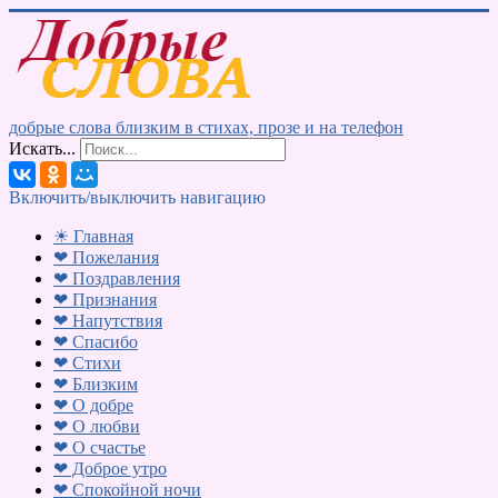
добрые слова близким в стихах, прозе и на телефон
Искать...
Включить/выключить навигацию
☀ Главная
❤ Пожелания
❤ Поздравления
❤ Признания
❤ Напутствия
❤ Спасибо
❤ Стихи
❤ Близким
❤ О добре
❤ О любви
❤ О счастье
❤ Доброе утро
❤ Спокойной ночи